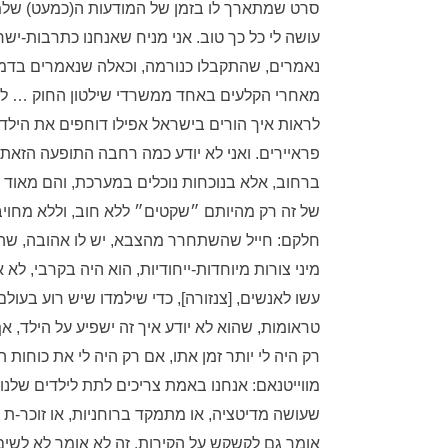
סרט שמתארך לו בזמן של המודעות ה(כמעט) שלמ
עושה לי כל כך טוב. אני מניח שאנחנו כתרבות-יש
נאמרים, שהתקבלו כנורמה, וכאלה שנאמרים בדמ
מאחרי הקלעים באחד ממשרדי שילטון החוק … למרו
לראות איך הורים בישראל אפילו דוחפים את הילד
פראיירים. ואני לא יודע כמה רחבה התופעה הזאת. 
ברחוב, אלא בנוכחות נוכלים במערכת, והם מאוד א
של זה רק מהיותם ״שקטים״ ללא חוב, וללא מחויבויות.
חלקם: חייל שהשתחרר מהצבא, יש לו אהובה, ש
מיני צורות מיוחדות-ייחודיות, הוא היה בקרבי, ל
עשו לאנשים, [צנזורה], כדי שילמדו שיש רוע בעולם. 
טראומות, שהוא לא יודע איך זה ישפיע על הילד, 
רק היה לי יותר זמן אתו, אם רק היה לי את כוחות
מווייטנאם: אנחנו באמת צריכים לתת לילדים של
שעושה מדיטציה, או מתמקד ברוחניות, או זוכר-ת
אומר גם לקשקש על הקירות. זה לא אומר לא לשים 