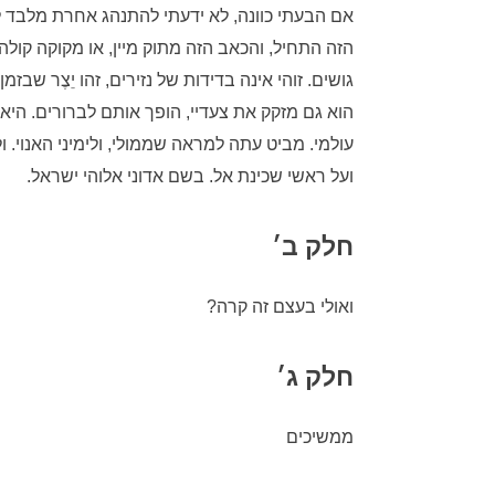
אם הבעתי כוונה, לא ידעתי להתנהג אחרת מלבד ל
הזה התחיל, והכאב הזה מתוק מיין, או מקוקה קולה 
גושים. זוהי אינה בדידות של נזירים, זהו יֵצֶר שבז
הוא גם מזקק את צעדיי, הופך אותם לברורים. היא 
עולמי. מביט עתה למראה שממולי, ולימיני האנוי
ועל ראשי שכינת אל. בשם אדוני אלוהי ישראל.
חלק ב׳
ואולי בעצם זה קרה?
חלק ג׳
ממשיכים