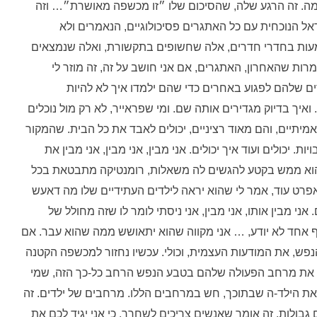
ה. זה הרגע שלה, שהסיכום שלו ״זו מכשפה מאושרת״… וזה
ראל הנוכחית עם כל האתגרים פסיכולוגיים, הנאמרים ולא
עות בחדרי חדרים, אלה שחשופים בתקשורת, ואלה שנמצאים
ת שהאחרון, האתגרים, אם אני חושב על זה, זה מוזר לי
ים שלהם לפגוע באחרים כדי שהם ילמדו איך לא להיות
ואיך בדיוק מגדירים אותה שם. ומי שפראייר, לא רק מול נוכלים
מיתיים, והם מאוד רציניים, יכולים לאבד את כל הבית. שהמקור
 יכולים ועוד איך יכולים. אני מבין, אני מבין, אני מבין את
הוא ממש בקטע להגשים לה משאלות, רומנטיקה מתבטאת בכל
א אפרט עוד, אמר לי שהוא יראה לילדים העתידיים שלו מה דאעש
אני מבין אותו, אני מבין, אני ניסתי לומר לו שזה מחולל של
אף אחד לא יודע, … אני מקווה שהוא יתאושש ממה שהוא עבר. אם
 הנפש, את המודעות העצמית, וכולי. עכשיו נחזור למכשפה הקטנה
נו את מרחב הפעולה שלהם בטבע הנפש הרחב כל-כך הזה, שמי
 את הילד-ה שבתוכך, חש במרחבים הללו. מרחבים של ילדים. זה
גבולות. זה אומר שאנשים צריכים לשחרר. כי אני יגיד לכם את