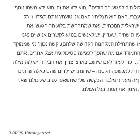
ל היה לפגוע ״ביהודים״, הוא ידע את זה. הוא ידע משהו נוסף:
עברי. האם הוא הצליח? האם אני טועה? אתם תגידו. זו רק
ישראלית הנוכחית, זאת שמתרחשת בלוע הר-הגעש. את
ות שהיה, שעדיין, יש לאנשים בנוגע לקשרים אנושיים (אני
ז שהתחילה המלחמה הקדושה שלהם), קשה נכון? מי שממוקד
 להתמודד עם מה שהפך לפגיעה פסיכולוגית אצל אחרים. אתם
בר… כדי לעזור לעם שיושב בארצו צריך את הביחד. יש לזה מילה
חרת למכשפה הקטנה – שדונת. יש ילדים שהם כאלה שדונים
ין זה מענייני מלבד הבקשה שלי שתשאפו לטוב של כולם שאני
הזמן. את הטוב בכל העולם.
Uncategorized
פורסם ב-