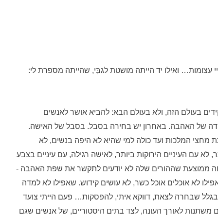
 עצומות… ואילו יד הייתה מושטת לגבִּי, שהייתה מספרת לי:
סוף,״ הייתי אומר לה. שיש לי עוד 3 תפקידים בעולם הזה, ולא בעולם הבא: להביא אושר לאנשים
ע ידה של האהבה. באחרון יש בחירה בסבל. בסבל של האישה.
ת מחצי המלכות ועד כולה למי שהיא לא היפה בנשים, לא
לא עם העיניים הירוקות ביותר, לאישה רגילה, עם עיניים בצבע
פחה ממוצעת שההורים שלה לא יודעים לתקשר את שפת האהבה -
לו לא אוכלים אוכל כשר, לא עושים קידוש. שאפילו לא למדה
בגלל שבחרה לצאת, דווקא איתי, להפסקות… פעם הייתי צועד
ם משתנות לאורך העונה, לצד בתים היסטוריים, של אנשים שגם