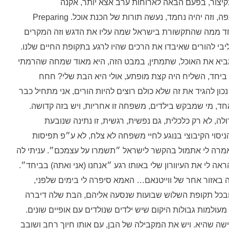
בקיצור, בפעם הבאה לארוחות ערב אצא יותר, אקנה
בסופרמרקט, אכין בבית, אולי אפילו אמצא לי שותפה, וזה יהיה נחמד, נעשה תורות של הכנת אוכל. Preparing
חד ממה שהתקשורת בישראל שמה עליו את הדגש וזה המקרים
יבי להורים שאיבדו את הרכים שהיו לרגע בתקופת החיים שלנו.
ביא את האוכל, שתמתין, במבט הזה, היא מאוד שמחה שהרמתי
 ביחד, השליח היה קצת מופתע, אולי היא הבת שלי? חחח
 נכון להגיד את זה שלא כולם רוצים להיות הורים, אני מתחיל כבר
חד, מי שמבקש בילדים, משפחה זו אחריות, ויש בזה קדושה.
לה, לא רק כלכלית, גם נפשית, רגשית, זו נתינה שנובעת
יסוי הקיבוצי בנוגע לחיי משפחה לא צלח, לא ע״פ תפיסות
אמרה לי אתמול בהקשר לישראל ״תשמרו על עצמכם״. עניתי לה
ה לי את העיוורון שלי באותו רגע ״אנחנו (אני ואתה) בביחד״.
ה באזור אחר של ווייטנאם… האמא סיפרה לי בימים שלפני,
ובכל תקופת השלוש שבועות שנסעה אליהם, הבת שלה דיברה
עולמות גבולות היקום שיש ילדים שנולדים עם אופיים שונים.
שה שהיא. ויש את המקבילה של הבן, עם אותו חיוך רחב ושובב