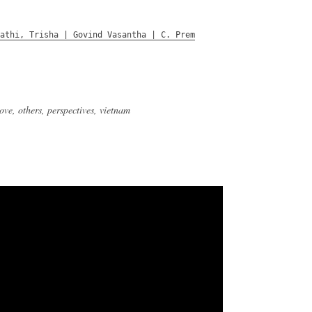
pathi, Trisha | Govind Vasantha | C. Prem
love
,
others
,
perspectives
,
vietnam