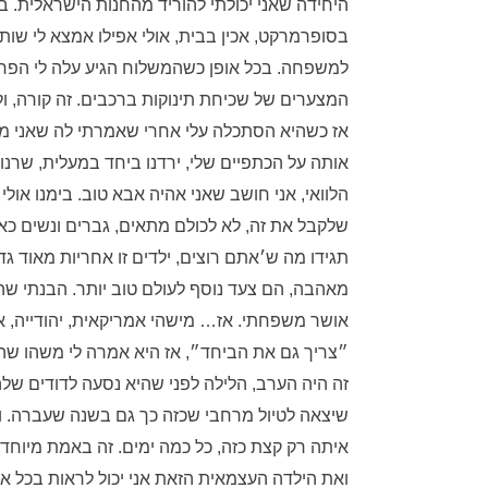
היחידה שאני יכולתי להוריד מהחנות הישראלית. 
למשפחה. בכל אופן כשהמשלוח הגיע עלה לי הפ
המצערים של שכיחת תינוקות ברכבים. זה קורה, ול
אז כשהיא הסתכלה עלי אחרי שאמרתי לה שאני מ
אותה על הכתפיים שלי, ירדנו ביחד במעלית, שרנו
הלוואי, אני חושב שאני אהיה אבא טוב. בימנו אולי
שלקבל את זה, לא לכולם מתאים, גברים ונשים כא
תגידו מה ש׳אתם רוצים, ילדים זו אחריות מאוד גדו
מאהבה, הם צעד נוסף לעולם טוב יותר. הבנתי שהנ
אושר משפחתי. אז… מישהי אמריקאית, יהודייה, 
״צריך גם את הביחד״, אז היא אמרה לי משהו שהרא
זה היה הערב, הלילה לפני שהיא נסעה לדודים של
שיצאה לטיול מרחבי שכזה כך גם בשנה שעברה. 
איתה רק קצת כזה, כל כמה ימים. זה באמת מיוחד מ
ואת הילדה העצמאית הזאת אני יכול לראות בכל אי