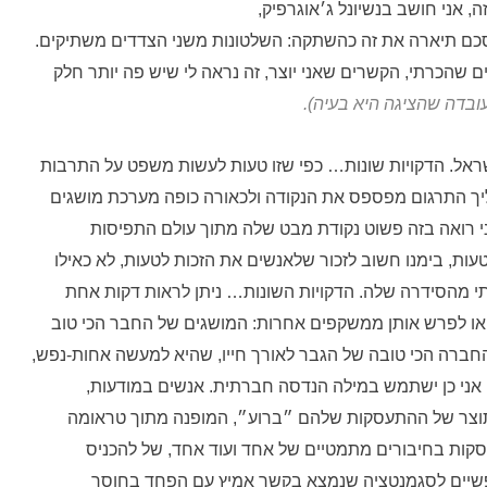
, אני חושב בנשיונל ג׳אוגרפיק,
סכם תיארה את זה כהשתקה: השלטונות משני הצדדים משתיקים.
ם שהכרתי, הקשרים שאני יוצר, זה נראה לי שיש פה יותר חלק
ובדה שהציגה היא בעיה).
ראל. הדקויות שונות… כפי שזו טעות לעשות משפט על התרבות
ליך התרגום מפספס את הנקודה ולכאורה כופה מערכת מושגים
י רואה בזה פשוט נקודת מבט שלה מתוך עולם התפיסות
עות, בימנו חשוב לזכור שלאנשים את הזכות לטעות, לא כאילו
נתי מהסידרה שלה. הדקויות השונות… ניתן לראות דקות אחת
 או לפרש אותן ממשקפים אחרות: המושגים של החבר הכי טוב
חברה הכי טובה של הגבר לאורך חייו, שהיא למעשה אחות-נפש,
אני כן ישתמש במילה הנדסה חברתית. אנשים במודעות,
 כתוצר של ההתעסקות שלהם ״ברוע״, המופנה מתוך טראומה
עוסקות בחיבורים מתמטיים של אחד ועוד אחד, של להכניס
ופשיים לסגמנטציה שנמצא בקשר אמיץ עם הפחד בחוסר