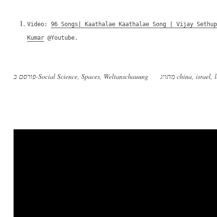
Video:
96 Songs| Kaathalae Kaathalae Song | Vijay Sethu
Kumar
@Youtube.
,
israel
,
china
מתויג
Weltanschauung
,
Spaces
,
Social Science
פורסם ב-