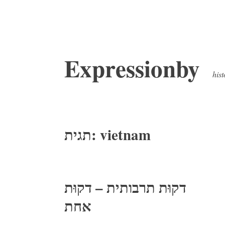
דלג
Expressionby
לתוכן
hist
vietnam
תגית:
דקוּת תרבותית – דקוּת
אחת