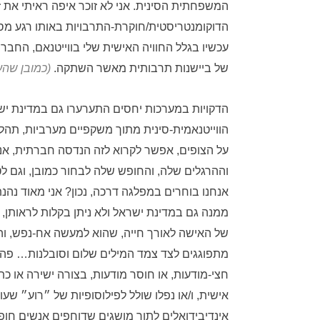
המשפחתית הסינית. אני לא זוכר איפה ראיתי את זה
הדוקומנטריסטית/חוקרת-התרבויות באותו רגע מ
עכשיו בגלל החוויה האישית שלי בווייטנאם, החברי
של ביישנות תרבותית מאשר השתקה.
(כמובן שהע
הדקויות במערכות יחסים התערערו גם במדינת יש
הווייטנאמית-סינית מתוך משקפיים מערביות, תה
על הצופים, אפשר לקרוא לזה הנדסה חברתית, אנ
וההרגלים שלה, והחופש שלה לבחור כמובן, וגם לט
אנחנו בוחרים במפלגה דרכה, נכון? אני מאוד נה
ממנה גם במדינת ישראל ולא ניתן בקלות לראותן,
של האישה לאורך חייה, שהוא למעשה אח-נפש, וה
מתפוגגים לצד צמד המילים שלום וסובלנות… פה 
חצי-מודעות, או חוסר מודעות, בצורה ישירה או
אישית, ו/או נפלו שולל לפילוסופיות של ״רוע״ ש
אינדיבידואלים לתוך מושגים שדוחפים אנשים ח