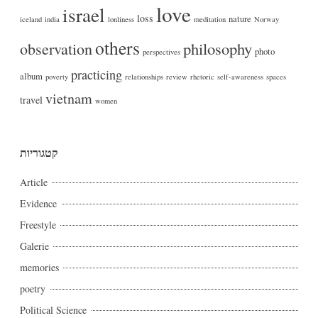
love
israel
loss
nature
iceland
india
lonliness
meditation
Norway
others
philosophy
observation
photo
perspectives
practicing
album
poverty
relationships
review
rhetoric
self-awareness
spaces
vietnam
travel
women
קטגוריות
Article
Evidence
Freestyle
Galerie
memories
poetry
Political Science