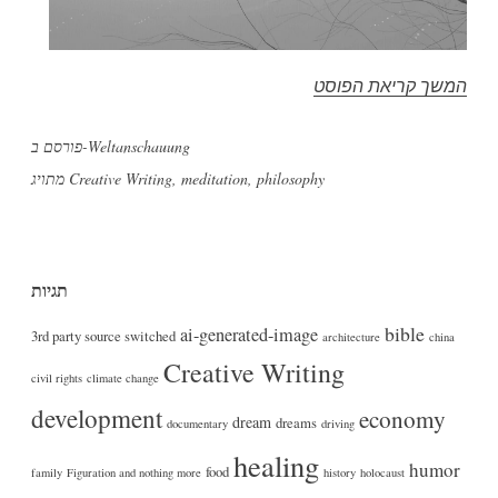
"אם
המשך קריאת הפוסט
היה
Weltanschauung
פורסם ב-
מפץ
philosophy
,
meditation
,
Creative Writing
מתויג
גדול"
תגיות
bible
ai-generated-image
3rd party source switched
architecture
china
Creative Writing
civil rights
climate change
development
economy
dream
dreams
documentary
driving
healing
humor
food
family
Figuration and nothing more
history
holocaust