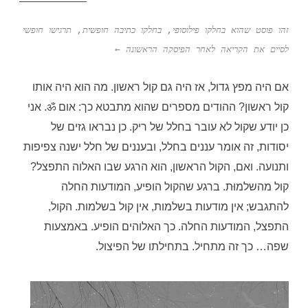
זהו פוסט שהוא בחלקו פילוסופי, בחלקו כתיבה חופשית, תרגישו חופשי
לסיים את הקריאה לאחר הפיסקה הראשונה ←
אם היה מפץ גדול, אז היה גם קול ראשון. מה הוא היה אותו
קול ראשון? ההודים מספרים שהוא מתבטא כך: אום ॐ. אני
כן יודע שקול לא עובר בחלל של ריק. כן נבראו גזים של
יסודות, זה אומר עננים בחלל, ובעננים של חלל ישנה צפיפות
ותנועה. ואם, הקול הראשון, הוא הרגע שבו האלוה התפצל?
קול מהשלמוּת. ברגע שהקול הופיע, המודעות החלה
להתגבש; אין מודעות בשלמות, אין קול בשלמות. הקול,
התפצל, המודעות החלה. כך האלוהים הופיע. באמצעות
שפה… כך זה מתחיל. בתחילתו של הפיצול.