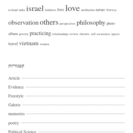
love
israel
loss
nature
iceland
india
lonliness
meditation
Norway
others
philosophy
observation
photo
perspectives
practicing
album
poverty
relationships
review
rhetoric
self-awareness
spaces
vietnam
travel
women
קטגוריות
Article
Evidence
Freestyle
Galerie
memories
poetry
Political Science