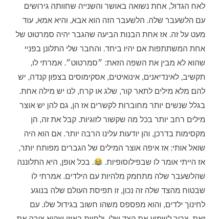
לאח הגדול, אחת נשואה באושר והשנייה שחוותה גירושים
עם הלשעבר שלה. הלשעבר הזה הוא אבא, והיא אמא, עוד
מעט על זה. אז אחת הבנות הביעה שהגבר יהיה סמרטוט של
אחת המשתתפות אם יהיו ביחד. והחבר שלי התלונן בפניי
שהוא לא מבין את השפה הזאת: ״סמרטוט״. אמרתי לו,
תקשיב, לאינדיאנים, אינואיטים, אסקימוסים בצפון קנדה, יש
להם מלא מילים לתאר קור, שלג או קרח, לנו יש מילה אחת.
בגלל שנשים יותר מחוברות לקשרים אז הן, גם להן יש אוצר
מילים רחב יותר בכל מה שקשור לזוגיות. קבל את זה, הן
מקסימות בדרכן, והן יודעות עלינו הרבה יותר. אם הוא היה
שואל אותי: אז איפה אוצר המילים של הגברים מפותח יותר,
אז הייתי אומר לו שבפילוסופיות.
. בכל אופן, היא התלוננה
שהלשעבר שלה מתחמק מלהיות עם הילדים. אמרתי לו
שבטוח מהצד שלה זה נכון, זו תפיסת העולם שלה בנוגע
לחינוך ילדים, והוא מפספס משהו חשוב בגידול שלו. עם
זאת, צריך לשמוע את הצד שלו, ולחוות באיזו שהיא צורה את