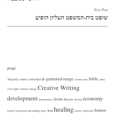
Next Post
שופט בית-המשפט העליון הופיע
תגיות
bible
ai-generated-image
3rd party source switched
architecture
china
Creative Writing
civil rights
climate change
development
economy
dream
dreams
documentary
driving
healing
humor
food
family
Figuration and nothing more
history
holocaust