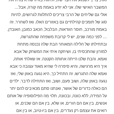
המשבר האישי שלו. אני לא יודע באמת מה קורה, אבל…
אולי גם שליחים של הרבי צריכים להתלוות לגרושים, להיות
סוג של תומכים קהילתיים גם באזורים האלו. ואז לשחרר. זה
באמת מורכב, חוסר הוודאות, הבלבול, הכאב כמובן, האובדן,
… לפני כמה שנים, יש לי קרובת משפחה שהתגרשה,
ובתחילתו של הלילה המאוחר הבת שלה נכנסה מתחת
למזרון שהתכסיתי בו, ושיחקה איתי את המשחק של אבא
ואמא. והבת שלנו הייתה אחותה הקטנה. אז שאלתי אותה,
איך היא מרגישה, והיא סיפרה לי שהיא מאוד עצובה כי אבא
ואמא שלה התגרשו. זה התחיל כך, היא נגעה באוזן שלי, ואז
נגעה באוזן שלה, ושוב פעם, ושוב, ואז התחילה לדבר. ילדים
הם כאלה כדורים של אושר, ואנחנו סתם מכאיבים להם יתר
על המידה, ללא כוונה, ובכוונה, תלוי מה הפילוסופיה של אותם
אנשים, בין אם הם הורים, או שלא, בין אם הם שכנים, או
רואים את עצמם רק נעדרים, בין אם ביו-טיוב, או בין אם