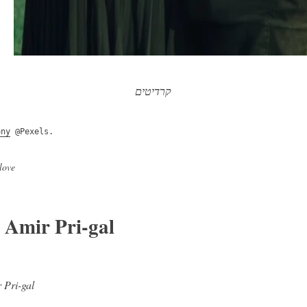
קרדיטים
ony
@Pexels.
love
Amir Pri-gal
פורסם על ידי
הצגת הפוסטים של l