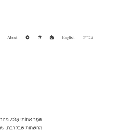
עברית
English
About
שֹמֵר אֲחוֹתִי אָנֹכי.
מהשהות שבקרבה. שהיית