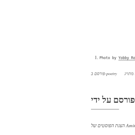
Photo by
Yobby R
מתויג
poetry
פורסם ב-
Amir Pri-ga