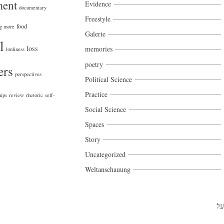
ment
Evidence
documentary
Freestyle
food
ng more
Galerie
l
loss
memories
lonliness
poetry
ers
perspectives
Political Science
Practice
hips
review
rhetoric
self-
Social Science
Spaces
Story
Uncategorized
Weltanschauung