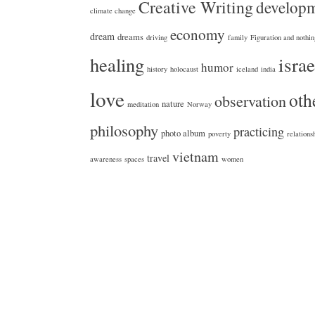
Creative Writing
develop
climate change
economy
dream
dreams
driving
family
Figuration and nothi
israe
healing
humor
history
holocaust
iceland
india
love
oth
observation
nature
meditation
Norway
philosophy
practicing
photo album
poverty
relations
vietnam
travel
awareness
spaces
women