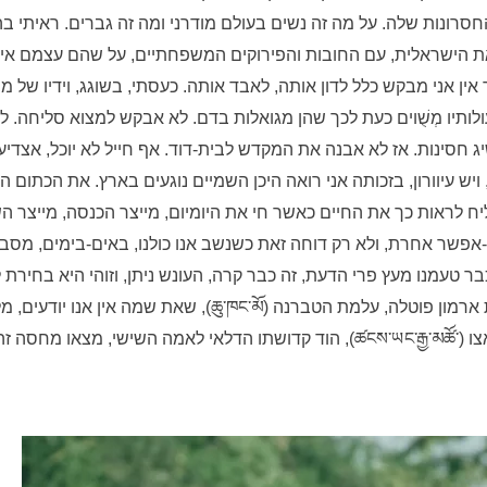
החסרונות שלה. על מה זה נשים בעולם מודרני ומה זה גברים. ראיתי ב
ת הישראלית, עם החובות והפירוקים המשפחתיים, על שהם עצמם אינ
אין אני מבקש כלל לדון אותה, לאבד אותה. כעסתי, בשוגג, וידיו של
ולותיו מְשֻׁוים כעת לכך שהן מגואלות בדם. לא אבקש למצוא סליחה. ל
 חסינות. אז לא אבנה את המקדש לבית-דוד. אף חייל לא יוכל, אצדי
 ויש עיוורון, בזכותה אני רואה היכן השמיים נוגעים בארץ. את הכתום 
ח לראות כך את החיים כאשר חי את היומיום, מייצר הכנסה, מייצר השו
אפשר אחרת, ולא רק דוחה זאת כשנשב אנו כולנו, באים-בימים, מס
ר טעמנו מעץ פרי הדעת, זה כבר קרה, העונש ניתן, וזוהי היא בחירת 
1700 לספירה, בקרבת ארמון פוטלה, עלמת הטברנה (ཆུ་ཁང་མོ), שאת שמה 
לליתאנג, וצאנגיאנג גיאצו (ཚངས་ཡང་རྒྱ་མཚོ་), הוד קדושתו הדלאי לאמה השישי, מצ