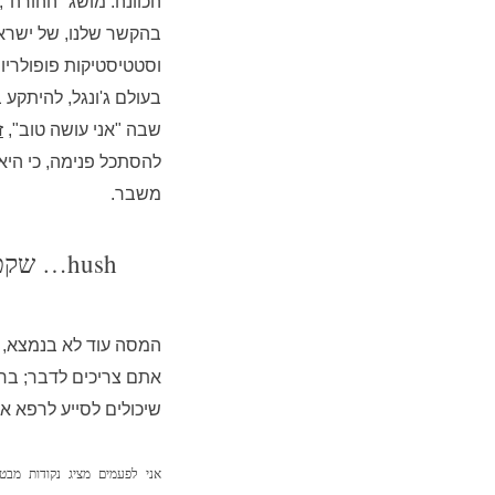
הכוונה. מושג "ההורה
בהקשר שלנו, של ישראל
וסטטיסטיקות פופולריו
בעולם ג'ונגל, להיתקע 
שבה "אני עושה טוב",
ז
להסתכל פנימה, כי היא
משבר.
hush… שקט.
המסה עוד לא בנמצא, ע
אתם צריכים לדבר; ברמ
שיכולים לסייע לרפא א
אני לפעמים מציג נקודות מב