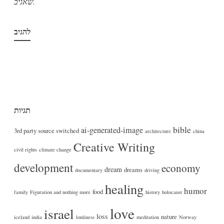
שאגיב.
תגיות
bible
ai-generated-image
3rd party source switched
architecture
china
Creative Writing
civil rights
climate change
development
economy
dream
dreams
documentary
driving
healing
humor
food
family
Figuration and nothing more
history
holocaust
love
israel
loss
nature
iceland
india
lonliness
meditation
Norway