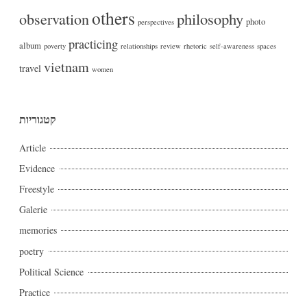
others
philosophy
observation
photo
perspectives
practicing
album
poverty
relationships
review
rhetoric
self-awareness
spaces
vietnam
travel
women
קטגוריות
Article
Evidence
Freestyle
Galerie
memories
poetry
Political Science
Practice