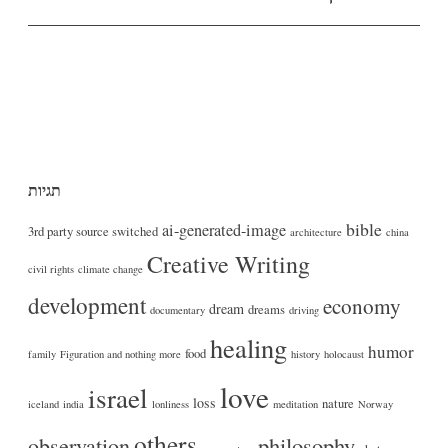
תגיות
bible
ai-generated-image
3rd party source switched
architecture
china
Creative Writing
civil rights
climate change
development
economy
dream
dreams
documentary
driving
healing
humor
food
family
Figuration and nothing more
history
holocaust
love
israel
loss
nature
iceland
india
lonliness
meditation
Norway
others
philosophy
observation