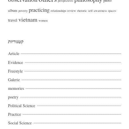
photo
perspectives
practicing
album
poverty
relationships
review
rhetoric
self-awareness
spaces
vietnam
travel
women
קטגוריות
Article
Evidence
Freestyle
Galerie
memories
poetry
Political Science
Practice
Social Science