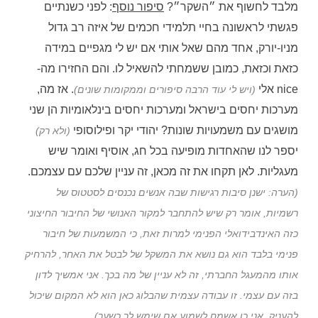
מלבד לחשוף את ״השקר״?
סיפור נוסף
: לפני כשנתיים
פגשתי לראשונה בחיי תלמידי חכמים של איזה רב גדול
מניו-יורק, אחד מהם שאל אותי אם יש לי מגפיים במידה
כזאת וכזאת, כמובן ששמחתי להשאיל לו. והם החזירו מה-
nice אלי
. אז מה,
(ויש לי עוד הרבה סיפורים וממקומות שונים)
מערכות יחסים בישראל ומערכות יחסים בינלאומיות הן שני
מושגים עם משמעויות שונות? יהודי יקר ופילוסופי
(ולא רק)
יספר לנו שהאחדות מופיעה בכל חג, אוסיף ואומר שיש
מעגליות. לאן תקחו את זה מכאן, זה עניין שלכם עם עצמכם.
(הערה: ישנן סיבות רגישות שבה אנשים נכנסים לסטטוס של
רשמיות, אומר רק שיש להתחבר למקור האנושי של החיבור החיצוני
כזה האינדבידואלי הפנימי למרות זאת, כי המשמעות של חיבור
פנימי בלבד הוא גם נושא את המשקל של לבטל את האחר, להרחיק
אותו מהמעגל החברתי, זה לא עניין של מה בכך. אני אמשיך לדון
בזה עם עצמי. זו עבודה עצמית שהבלוג כאן הוא לא המקום שיכול
.
להעניק, אני כן אשמח לשמוע אם שימש לך כשער)