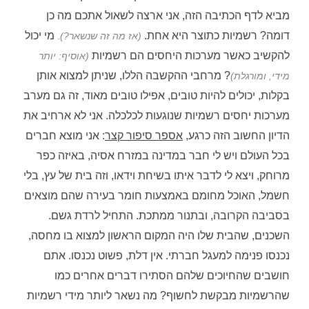
מביא לדף הכתיבה הזה, אני ארצה לשאול אתכם מה כן
דומה? רשמיות כתוצר היא אחת.
מי יכול
(אז מה זה שנשאר?)
.
להקשיב כאשר מערכות היחסים הם רשמיות
(אוסיף: יותר
? מרחבי ההקשבה הללו, שניתן למצוא אותן
מידי, ומורגלת)
בקלות, יכולים להיות טובים, אפילו טובים מאוד, זה גם מערב
מערכות יחסים רשמיות שנוגעות לכלכלה. אני לא ארחיב את
הדיון החשוב הזה כרגע,
אספר סיפור קצר
: אני מוצא חברים
בכל העולם ויש לי חבר במדינה במזרח אסיה, באיזה כפר
מרוחק, ויצא לי לדבר איתו בשיחת וידאו, וזה בית של עץ, בלי
חשמל, האוכל מחומם באמצעות חומר בעירה שהם מוצאים
בסביבה הקרובה, ובתנור ממתכת. התחיל לרדת גשם.
השכנים, שהבית שלו היה המקום הראשון למצוא בו מחסה,
נכנסו פנימה למעגל חברתי. אין דלת, פשוט נכנסו. אתם
חושבים שהחיוכים שלהם הסתירו דברים אחרים כמו
שהרשמיות מבקשת לחשוף? מה נשאר ליותר מידי רשמיות