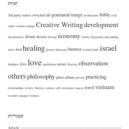
תגיות
bible
ai-generated-image
3rd party source switched
architecture
civil
Creative Writing
development
rights
climate change
economy
dream
dreams
documentary
driving
family
Figuration and nothing
healing
israel
humor
food
more
history
holocaust
iceland
india
love
observation
loss
nature
lonliness
meditation
Norway
others
philosophy
practicing
photo album
poverty
vietnam
travel
relationships
review
rhetoric
science
self-awareness
spaces
weather changes
women
קטגוריות
Article