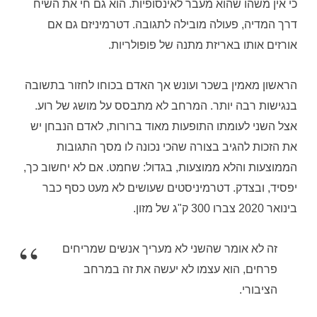
כי אין משהו שהוא מעבר לאינסופיות
.
הוא גם חי את השיח
דרך המדיה
,
פעולה מובילה לתגובה. דטרמיניזם גם אם
אורזים אותו באריזת מתנה של פופולריות
.
הראשון מאמין בשכר ועונש אך האדם בכוחו לחזור בתשובה
בנגישות רבה יותר
.
המרחב לא מתבסס על מושג של רוע
.
אצל השני לעומתו התופעות מאוד ברורות
,
לאדם הנבחן יש
את הזכות להגיב בצורה שהכי נכונה לו מסך התגובות
הממוצעות והלא ממוצעות
,
בגדול
: שחמט
. אם לא יחשוב כך,
יפסיד, ובצדק.
דטרמיניסטים שעושים לא מעט כסף כבר
בינואר 2020 צברו 300 ק"ג של מזון.
זה לא אומר שהשני לא מעריך אנשים שמריחים
פרחים
,
הוא עצמו לא יעשה את זה במרחב
הציבורי
.