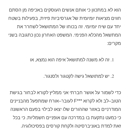
הוא לא במתכוון כי אותם אנשים העוסקים באכיפה מן הסתם
חווים מציאות יומיומית של אגרסיביות פיזית
,
בפעילות בשטח
יחד עם שיח יומיומי
.
זה בכוחו של המתושאל לשחרר את
המתשאל מהכלא הפנימי
. המשפט
האחרון נכון כתגובה בשני
מקרים
:
זה לא משנה למתושאל איפה הוא נמצא
,
או
יש למתושאל גישה לקטגור ולסנגור
.
כדי לשמור על אושר חברתי אני ממליץ לקורא לבחור בגישת
הטוב
–
לב ולא לקרוא
***F
לעובר
–
אורח שמתפעל מהבניינים
המודרניים באזור שההורים שלו יצאו לבילוי בפעם הראשונה
כי כמעט נתקעת בו במדרכה עם אופניים חשמליות
.
כי בכל
זאת למדת באוניברסיטה ולקחת קורסים בפסיכולוגיה
.