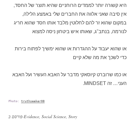
היא קשורה יותר לממדים הרוחניים שהיא תוצר של החסד,
אין סיבה שאני אלווה את החברים שלי באמצע הלילה,
במקום שהוא זר להם לחלוטין מלבד אותו חסד שהוא חריג
לנורמה, בנתב"ג, שאותו איש ביטחון ניסה למצוא
או שהוא יעבוד על ההגדרות או שהוא ימשיך לפתוח בירות
כדי לשכך את מה שלא קיים
או כמו שרוברט קיוסאקי מדבר על האבא העשיר ועל האבא
העני… זה MINDSET.
Photo:
truthseeker08
Story
,
Social Science
,
Evidence
פורסם ב-