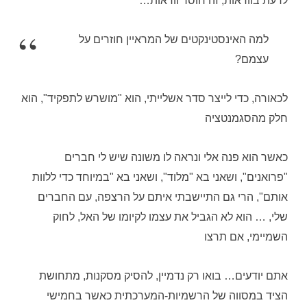
לדעת בוודאות, זה חוסר וודאות…
למה האינסטינקטים של המראיין חוזרים על
עצמם?
לכאורה, כדי לייצר סדר אשלייתי, הוא "מושרש לתפקיד", הוא
חלק מהסגמנטציה
כאשר הוא פנה אלי ונראה לו משונה שיש לי חברים
"פרואנים", ושאני בא "מלוד", ושאני בא "במיוחד כדי ללוות
אותם", הרי גם התיישבתי איתם על הרצפה, עם החברים
שלי, … הוא לא הגביל את עצמו לקיומו של האל, לחוק
השמיימי, אם תרצו
אתם יודעים… בואו רק נדמיין, להסיק מסקנות, מתחושת
הציד במסווה של הרשמיות-המערכתית כאשר בחמישי