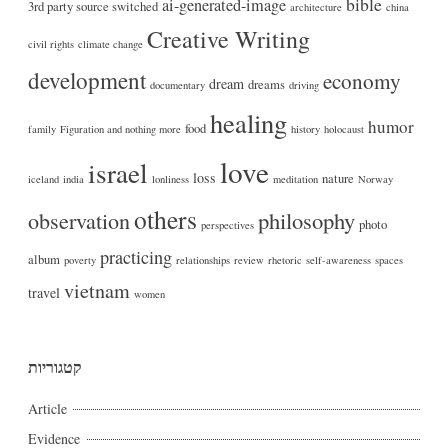
bible
ai-generated-image
3rd party source switched
architecture
china
Creative Writing
civil rights
climate change
development
economy
dream
dreams
documentary
driving
healing
humor
food
family
Figuration and nothing more
history
holocaust
love
israel
loss
nature
iceland
india
lonliness
meditation
Norway
others
philosophy
observation
photo
perspectives
practicing
album
poverty
relationships
review
rhetoric
self-awareness
spaces
vietnam
travel
women
קטגוריות
Article
Evidence