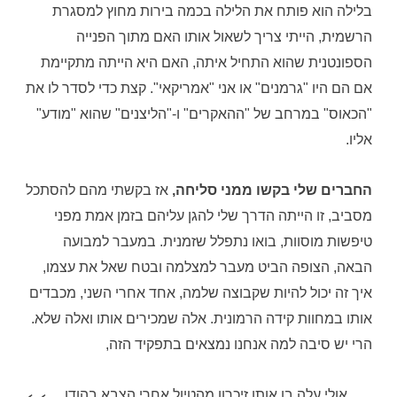
בלילה הוא פותח את הלילה בכמה בירות מחוץ למסגרת
הרשמית, הייתי צריך לשאול אותו האם מתוך הפנייה
הספונטנית שהוא התחיל איתה, האם היא הייתה מתקיימת
אם הם היו "גרמנים" או אני "אמריקאי". קצת כדי לסדר לו את
"הכאוס" במרחב של "ההאקרים" ו-"הליצנים" שהוא "מודע"
אליו.
החברים שלי בקשו ממני סליחה,
אז בקשתי מהם להסתכל
מסביב, זו הייתה הדרך שלי להגן עליהם בזמן אמת מפני
טיפשות מוסוות, בואו נתפלל שזמנית. במעבר למבועה
הבאה, הצופה הביט מעבר למצלמה ובטח שאל את עצמו,
איך זה יכול להיות שקבוצה שלמה, אחד אחרי השני, מכבדים
אותו במחוות קידה הרמונית. אלה שמכירים אותו ואלה שלא.
הרי יש סיבה למה אנחנו נמצאים בתפקיד הזה,
אולי עלה בו אותו זיכרון מהטיול אחרי הצבא בהודו,