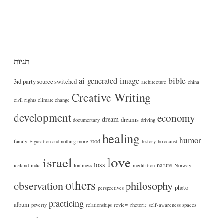
תגיות
bible
ai-generated-image
3rd party source switched
architecture
china
Creative Writing
civil rights
climate change
development
economy
dream
dreams
documentary
driving
healing
humor
food
family
Figuration and nothing more
history
holocaust
love
israel
loss
nature
iceland
india
lonliness
meditation
Norway
others
philosophy
observation
photo
perspectives
practicing
album
poverty
relationships
review
rhetoric
self-awareness
spaces