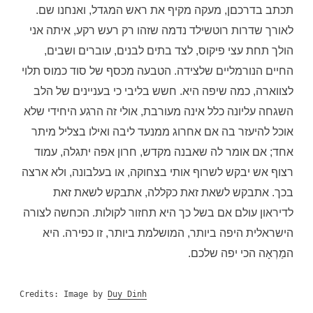
תכתב בדרכםן, מעקה מקיף את ראש המגדל, ואנחנו שם.
לאורך שדרות רוטשילד נדמה שזהו רק רעש רקע, איתה אני
הולך תחת עצי פיקוס, לצד בתים לבנים, עוברים ושבים,
החיים הנורמליים שלצידה. הטבעה מכסף של סוד כמוס תלוי
לצווארה, כמה שיפה היא. חשש בליבי כי בעניינים של הלב
השגחה עליונה כלל אינה מעורבת, אולי זה הרגע היחידי שלא
אוכל להיעזר בה אם אחרוג ממנעד ליבה ואילו בצליל מיתר
אחד; אם אומר לה שאבנה מקדש, חרון אפה יתגלה, עמוד
רצוף אש יבקש לשרוף אותי בצחוקה, או בעלבונה, ולא ארצה
בכך. אתבקש לשאת זאת כקללה, אתבקש לשאת זאת
לדיראון עולם אם בשל כך היא תחזור לקולות. הכחשה לצורה
הישראלית היפה ביותר, המושלמת ביותר, זו כפירה. היא
המַרְאָה הכי יפה שלכם.
Credits: Image by
Duy Dinh