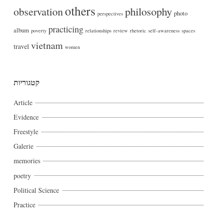
others
philosophy
observation
photo
perspectives
practicing
album
poverty
relationships
review
rhetoric
self-awareness
spaces
vietnam
travel
women
קטגוריות
Article
Evidence
Freestyle
Galerie
memories
poetry
Political Science
Practice