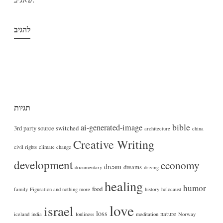
תגיות
bible
ai-generated-image
3rd party source switched
architecture
china
Creative Writing
civil rights
climate change
development
economy
dream
dreams
documentary
driving
healing
humor
food
family
Figuration and nothing more
history
holocaust
love
israel
loss
nature
iceland
india
lonliness
meditation
Norway