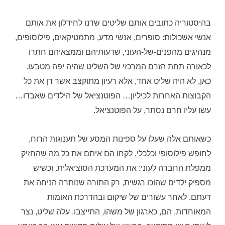
בהיסטוריה כתובים אותם שליטים שדנו לחידלון את אותם
אנשי אשכולות: סופרים, אנשי מדע, מתמטיקאים, פילוסופים,
מנהיגים מהפנים-של-העוני, שדעותיהם וממצאיהם חתרו
לכאורה תחת הזרם המרכזי של השליט שהיה יפה מטבעו.
כאן, לא היה שליט אחד, אלא רעיון מתוקצב אשר דן את כל
הקבוצות האחרות לכיליון… הפוטנציאל של הילדים שאבדו…
עשו עליו חרם נסתר, על הפוטנציאל.
כשאותם אלה שעלו על ספינות המסע של תענוגות הרוח,
לחופש פילוסופי וכלכלי, לקחו הם איתם את כל מה שהחזיק
ממפלת החברה לעוני: את המערכת הסוציאלית. וכשיש
מספיק ילדים שהוכו רגשית, רק התורה שנותרה הניחה את
דעתם. לאחר עשורים של שיקום ובהדרכת האומות
המאוחדות, הם, כארגון של משהו, התייצבו. עלה שליט, נצר