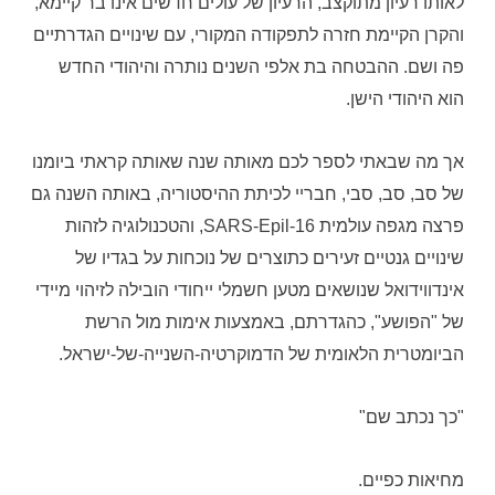
לאותו רעיון מתוקצב, הרעיון של עולים חדשים אינו בר קיימא,
והקרן הקיימת חזרה לתפקודה המקורי, עם שינויים הגדרתיים
פה ושם. ההבטחה בת אלפי השנים נותרה והיהודי החדש
הוא היהודי הישן.
אך מה שבאתי לספר לכם מאותה שנה שאותה קראתי ביומנו
של סב, סב, סבי, חבריי לכיתת ההיסטוריה, באותה השנה גם
פרצה מגפה עולמית SARS-Epil-16, והטכנולוגיה לזהות
שינויים גנטיים זעירים כתוצרים של נוכחות על בגדיו של
אינדווידואל שנושאים מטען חשמלי ייחודי הובילה לזיהוי מיידי
של "הפושע", כהגדרתם, באמצעות אימות מול הרשת
הביומטרית הלאומית של הדמוקרטיה-השנייה-של-ישראל.
"כך נכתב שם"
מחיאות כפיים.