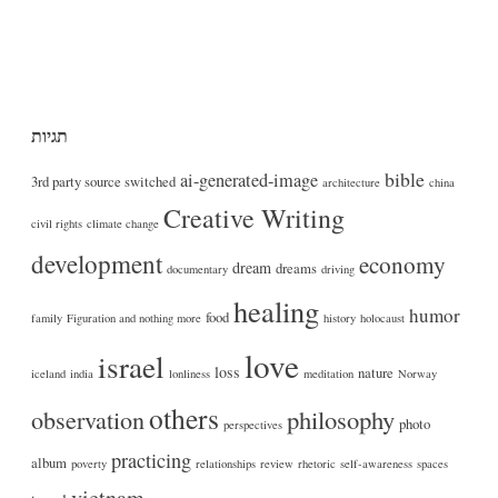
תגיות
bible
ai-generated-image
3rd party source switched
architecture
china
Creative Writing
civil rights
climate change
development
economy
dream
dreams
documentary
driving
healing
humor
food
family
Figuration and nothing more
history
holocaust
love
israel
loss
nature
iceland
india
lonliness
meditation
Norway
others
philosophy
observation
photo
perspectives
practicing
album
poverty
relationships
review
rhetoric
self-awareness
spaces
vietnam