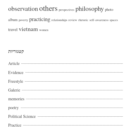
others
philosophy
observation
photo
perspectives
practicing
album
poverty
relationships
review
rhetoric
self-awareness
spaces
vietnam
travel
women
קטגוריות
Article
Evidence
Freestyle
Galerie
memories
poetry
Political Science
Practice