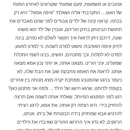
אהובים או משמעות, פעם שמעתי שקוראים לאחרון המוות
של האגו… התקרבתי אליה ושאלתי "איפה אמא?" היא רק
בכתה. קראה קינה של ילדים אבודים לפני שהם מאבדים את
תחושת הביטחון בחיק הוריהם, אובדן של ילד הוא משהו
שונה, דרכם ניתן לראות איך הקשר לעולם לא נפרם, בינה
לחיק אימה האוהבת. פשוט למדנו לשכוח, כי למדנו לפגוע,
למדנו לא לסלוח, וכך מתכהים, חושינו, בנינו לשמי התכלת
שמעלינו, עיני הורינו. מצאנו אותה, או יותר נכון אמא מצאה
אותנו. לראות את האמא מחבקת שוב את הבת שלה, לא
ניגמר ברגע שהמטבע ממתכת יקרה מצא מנוחה בין אחרים
בקופת ילדותנו, שהוא הישג של הילד… ולמה אני מתכוון כאן?
רגע לפני המפגש המיוחל, שאלתי אותה לשמה ואם תרצה
להחזיק בידי. היא רצתה רק אותה, את אמא, לרגע רציתי
להרגיש אבא שמחזיק בידה הבוטחת של ביתו. אנחנו,
הרווקים, לא נדע איך הרגישו ההורים שאיבדו את הילדים