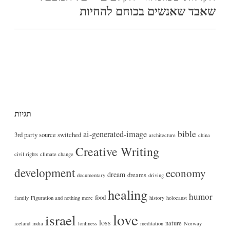
שאבד שאנשים בכוחם להחיות
תגיות
bible
ai-generated-image
3rd party source switched
architecture
china
Creative Writing
civil rights
climate change
development
economy
dream
dreams
documentary
driving
healing
humor
food
family
Figuration and nothing more
history
holocaust
love
israel
loss
nature
iceland
india
lonliness
meditation
Norway