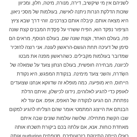
לשניהם אין מי שיקשיב, דירה, מנורה, מיטה, חלון, ומכיוון
שזכות הדלקת הנרות ניתנה לאישה, בעולמות של מסכי ניאון,
היא מצאה אותם. קיבלה אותם כצרכנים. זוהי דרך שבא ציוץ
הציפור נפקד הוא, הפיח ששרוי על פָסָדָת המבנים קצת שונה
פה, בעולם האחד, וקצת שונה שם, בעולם הנוסף, מראים הם
סימן של דעיכה תחת הגשם-הראשון לעונה. אני רוצה להזכיר
שמדובר בעולמות מקבילים. כשהראשון מפנה את מבטו
לכיוונה, מבחירה חופשית, בעולם הנתון צועד על שמאלה של
השְׂדרה, והשני צועד מימינה. בנקודת המפגש, היא נקודת
הייחוס, היא מופיעה. כמה מופלא זה שדווקא אנחנו שצועדים
לאופק כדי להגיע לאלוהים, נידונו לכישלון, ואיתם הדלת
נפתחת. הם הגיעו לנקודה של האפס, אפס. אם עוד לא
הבנתם את הייצוג המתמטי אומר שהם הצליחו להגיע למקום
שבו הקשת מתחילה. שלושה עולמות שונים שבה איתם
מאחדת כוחות. אנא, אם עלתה בכם ביקורת תשכחו אותה
כאילו הייתה התינוקת בזרועותיכם, מטפחים nurturing אותה.