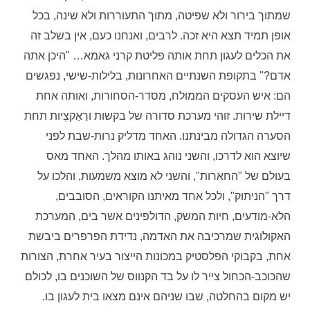
שמתוך בירור ולא שפיטה, מתוך התעוררות ולא שינה, בכל
אופן תמיד תצא היא זכה. לרבים, ואנחנו כעם, אין בשלב זה
את הכלים לעגון תחת אותה פליטת קרני גאמא… "היכן אתה
אדם?" בתקופת השנתיים האחרונות, בלילות-שישי, נפגשים
הם: איש העסקים הממולח, מסדר-הסחורות, ואותה אחת
דיילת שירות. זוהי מערכת סדורה של בקשות ורֵאַקצְיות תחת
הסערה הגדולה מבינתנו. האחד מדליק נרות-שבת לפני
שיוצא הוא לדרכו, והשני נוהג באותו מהלך. האחד מאס
בעולם של "החארות", והשני לא מוצא משמעות, והלכו על
דרך "הניתוק", ולכל אחד מאיתנו הקוראים, הסובבים,
הלא-מודעים, חיות המשק, הדולפינים אשר בים, המערכת
האקולוגית שמרכיבה את האדמה, נדידת הפרפרים ביבשת
אחת, בקבוקי הפלסטיק במכונות הייצור בעיר אחרת, הצורות
שהכוכב-הכחול צייר לו על בד הקנווס של השוכנים בו, לכולם
יש מקום בהחלטה, שבו שניהם אינם מצאו בית לעגון בו.