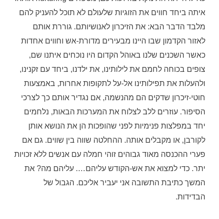
איתה ביחד חווים את הזוגיות שלעולם לא תוכל להעניק להם
מלבד הדבר הבא: את הזיכרון לאנושיותם. גוררת אותם
לאזור הקדמון שבו היינו מבעירים מדורת-אש וחווים אחדות
כאשר השכנים שלנו באוהל הקדום היו נוכחים איתנו שם,
צופים בכוחה לחמם את לילותינו, את ילדנו, ביחד עם זקנינו,
ולהעלות את תפילותינו אל-על לתקופות אחרות, באמצעות
חוטי-זיכרון שדקים הם מהנשמה, אם נגדיר אותם כך לצרכי
הסיפור. עוזרים ללב לצלוח את המערכות הבאות, נלחמים
יחד במפלצות פנימיות לפני שהופכות הן את הנושא אותן
לקורבן, או מקבלים אותה. ההחלטה שווה בין שווים. גם אם
פערי ההכנסה מאוד גבוהים זוהי חמלה עם אנשים ללא זכויות
יתר. כדי למצוא את אש-הקודש עליהם…. עליהם מה? את
המשך כתיבת התשובה אני יעביר אליכם. הגבול של
הבדידות.