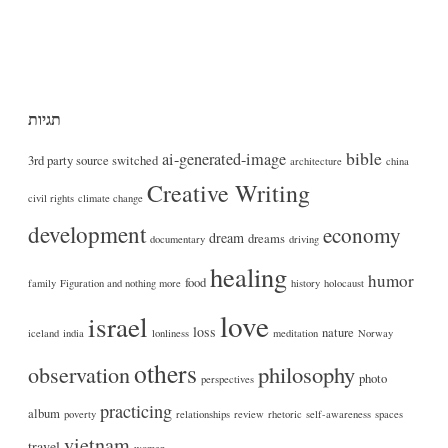
תגיות
bible
ai-generated-image
3rd party source switched
architecture
china
Creative Writing
civil rights
climate change
development
economy
dream
dreams
documentary
driving
healing
humor
food
family
Figuration and nothing more
history
holocaust
love
israel
loss
nature
iceland
india
lonliness
meditation
Norway
others
philosophy
observation
photo
perspectives
practicing
album
poverty
relationships
review
rhetoric
self-awareness
spaces
vietnam
travel
women