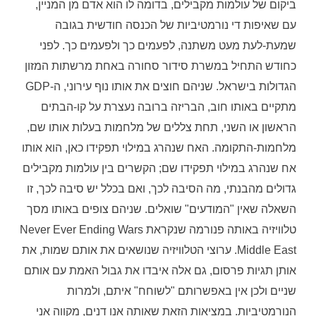
ביקום של עולמות מקבילים, בדומה לו הוא אדם מן המניין,
עם שאיפות די נורמטיביות של הכנסה חודשית בגובה
שמעת-לעת מעט משתנה, לפעמים כך ולפעמים כך. לפני
כחודש התחיל במשרת סידור סחורה באחת מרשתות המזון
הגדולות בישראל. שניהם חוצים את אותו נוף עירוני, ה-GDP
מתקיים באותו חוב, הבריזה ברובה נעצרת על קו-הבתים
הראשון או השני, תחת צללים של מלחמות בעלות אותו שם,
מלחמות-התקומה. האח שנהרג במילוי תפקידו כאן, הוא אותו
אח שנהרג במילוי תפקידו שם; הקשרים בין עולמות מקבילים
גדולים מהבנתי, מה הסיבה לכך, ואם בכלל יש סיבה לכך, זו
השאלה שאין "המודעים" שואלים. שניהם צופים באותו מסך
טלוויזיה באותה פנורמה שנקראת Never Ever Ending Wars
Middle East. ערוצי הטלוויזיה שנושאים את אותם שמות, את
אותן תגיות פרסום, גם אלה איבדו את גבול האמת עם אותם
שניים ולכן אין באפשרותם "לשוחח" איתם, ולמרות
הנורמטיביות. במציאות הזאת שאותה אנו דנים, מקווה אני