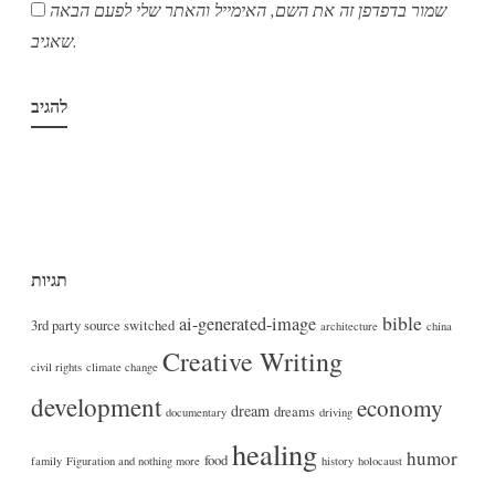
שמור בדפדפן זה את השם, האימייל והאתר שלי לפעם הבאה
שאגיב.
תגיות
bible
ai-generated-image
3rd party source switched
architecture
china
Creative Writing
civil rights
climate change
development
economy
dream
dreams
documentary
driving
healing
humor
food
family
Figuration and nothing more
history
holocaust