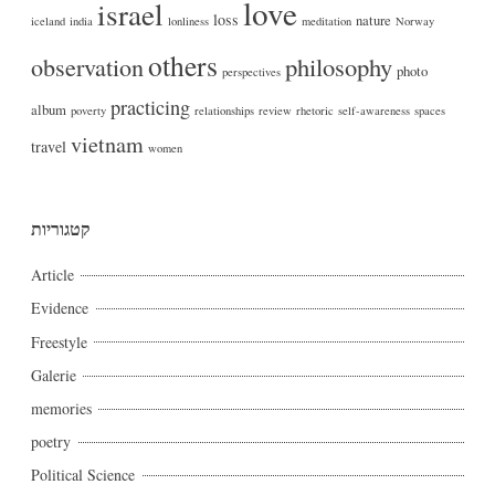
love
israel
loss
nature
iceland
india
lonliness
meditation
Norway
others
philosophy
observation
photo
perspectives
practicing
album
poverty
relationships
review
rhetoric
self-awareness
spaces
vietnam
travel
women
קטגוריות
Article
Evidence
Freestyle
Galerie
memories
poetry
Political Science