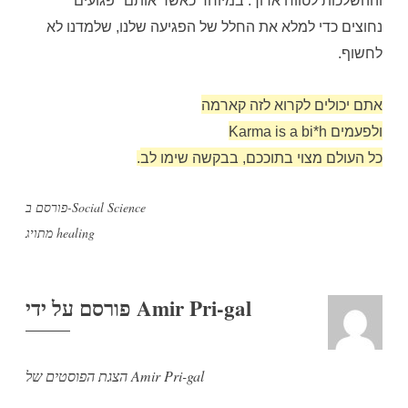
וההשלכות לטווח ארוך. במיוחד כאשר אותם "פגועים"
נחוצים כדי למלא את החלל של הפגיעה שלנו, שלמדנו לא
לחשוף.
אתם יכולים לקרוא לזה קארמה
ולפעמים Karma is a bi*h
כל העולם מצוי בתוככם, בבקשה שימו לב
.
Social Science
פורסם ב-
healing
מתויג
Amir Pri-gal
פורסם על ידי
הצגת הפוסטים של Amir Pri-gal