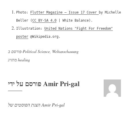
Photo:
Flutter Magazine – Issue 17 Cover
by Michelle
Beller (
CC BY-SA 4.0
| White Balance).
Illustration:
United Nations "Fight For Freedom"
poster
@Wikipedia.org.
Weltanschauung
,
Political Science
פורסם ב-
healing
מתויג
Amir Pri-gal
פורסם על ידי
הצגת הפוסטים של Amir Pri-gal