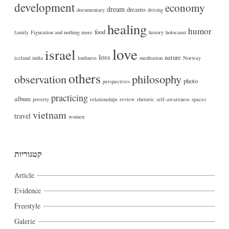
development
economy
dream
dreams
documentary
driving
healing
humor
food
family
Figuration and nothing more
history
holocaust
love
israel
loss
nature
iceland
india
lonliness
meditation
Norway
others
philosophy
observation
photo
perspectives
practicing
album
poverty
relationships
review
rhetoric
self-awareness
spaces
vietnam
travel
women
קטגוריות
Article
Evidence
Freestyle
Galerie