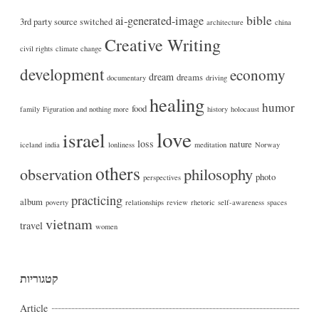
bible
ai-generated-image
3rd party source switched
architecture
china
Creative Writing
civil rights
climate change
development
economy
dream
dreams
documentary
driving
healing
humor
food
family
Figuration and nothing more
history
holocaust
love
israel
loss
nature
iceland
india
lonliness
meditation
Norway
others
philosophy
observation
photo
perspectives
practicing
album
poverty
relationships
review
rhetoric
self-awareness
spaces
vietnam
travel
women
קטגוריות
Article