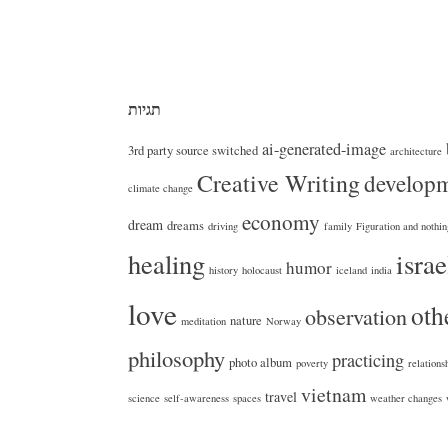
תגיות
ai-generated-image
3rd party source switched
architecture
Creative Writing
develop
climate change
economy
dream
dreams
driving
family
Figuration and nothi
healing
israe
humor
history
holocaust
iceland
india
love
oth
observation
nature
meditation
Norway
philosophy
practicing
photo album
poverty
relations
vietnam
travel
science
self-awareness
spaces
weather changes