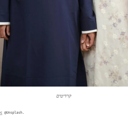
קרדיטים
ức
@Unsplash.