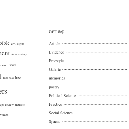
קטגוריות
bible
Article
civil rights
ment
Evidence
documentary
Freestyle
food
ng more
Galerie
l
loss
memories
lonliness
poetry
ers
Political Science
Practice
hips
review
rhetoric
Social Science
women
Spaces