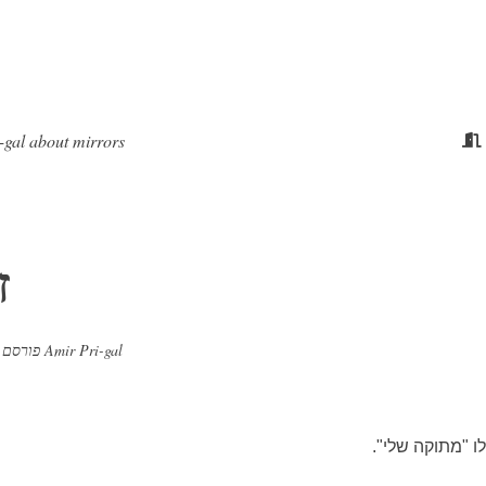
i-gal about mirrors
ז
Amir Pri-gal
מאת
פורסם 
לו "מתוקה שלי".