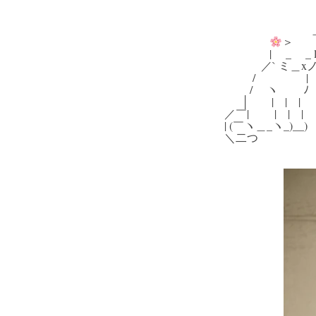
＿
＞ 
| _ _ 
／` ミ＿x
/ |
/ ヽ ﾉ
│ | | |
／￣| | | |
| (￣ヽ＿_ヽ_)__)
＼二つ