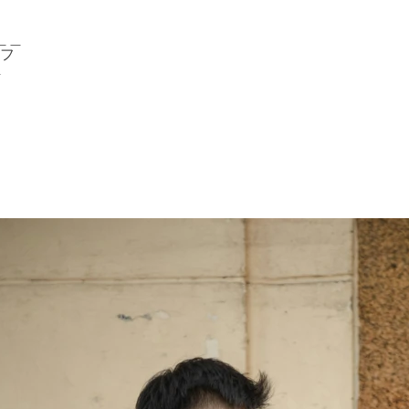
＿
フ
l
ノ